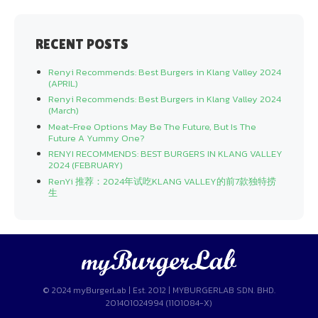
RECENT POSTS
Renyi Recommends: Best Burgers in Klang Valley 2024
(APRIL)
Renyi Recommends: Best Burgers in Klang Valley 2024
(March)
Meat-Free Options May Be The Future, But Is The
Future A Yummy One?
RENYI RECOMMENDS: BEST BURGERS IN KLANG VALLEY
2024 (FEBRUARY)
RenYi 推荐：2024年试吃KLANG VALLEY的前7款独特捞
生
© 2024 myBurgerLab | Est. 2012 | MYBURGERLAB SDN. BHD.
201401024994 (1101084-X)