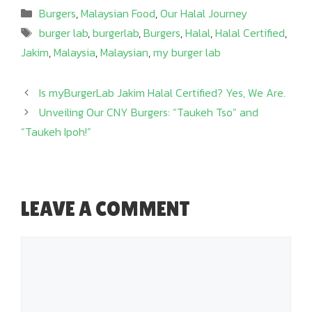
Categories
Burgers
,
Malaysian Food
,
Our Halal Journey
Tags
burger lab
,
burgerlab
,
Burgers
,
Halal
,
Halal Certified
,
Jakim
,
Malaysia
,
Malaysian
,
my burger lab
Is myBurgerLab Jakim Halal Certified? Yes, We Are.
Unveiling Our CNY Burgers: “Taukeh Tso” and
“Taukeh Ipoh!”
LEAVE A COMMENT
Comment